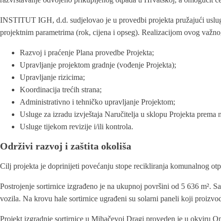
INSTITUT IGH, d.d. sudjelovao je u provedbi projekta pružajući uslug
projektnim parametrima (rok, cijena i opseg). Realizacijom ovog važno
Razvoj i praćenje Plana provedbe Projekta;
Upravljanje projektom gradnje (vođenje Projekta);
Upravljanje rizicima;
Koordinacija trećih strana;
Administrativno i tehničko upravljanje Projektom;
Usluge za izradu izvještaja Naručitelja u sklopu Projekta prema 
Usluge tijekom revizije i/ili kontrola.
Održivi razvoj i zaštita okoliša
Cilj projekta je doprinijeti povećanju stope recikliranja komunalnog otp
Postrojenje sortirnice izgrađeno je na ukupnoj površini od 5 636 m². Sasto
vozila. Na krovu hale sortirnice ugrađeni su solarni paneli koji proizvo
Projekt izgradnje sortirnice u Mihačevoj Dragi proveden je u okviru 