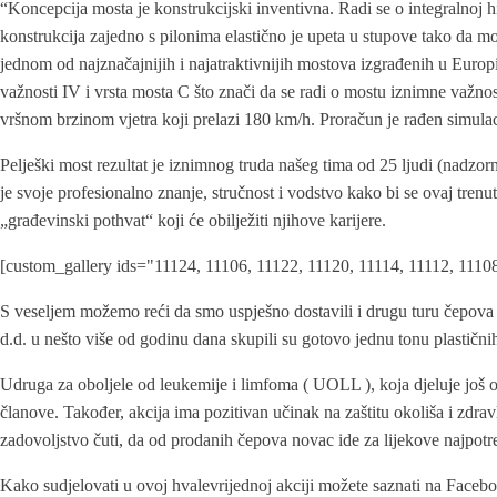
“Koncepcija mosta je konstrukcijski inventivna. Radi se o integralnoj 
konstrukcija zajedno s pilonima elastično je upeta u stupove tako da mo
jednom od najznačajnijih i najatraktivnijih mostova izgrađenih u Europ
važnosti IV i vrsta mosta C što znači da se radi o mostu iznimne važnos
vršnom brzinom vjetra koji prelazi 180 km/h. Proračun je rađen simul
Pelješki most rezultat je iznimnog truda našeg tima od 25 ljudi (nadzorn
je svoje profesionalno znanje, stručnost i vodstvo kako bi se ovaj tr
„građevinski pothvat“ koji će obilježiti njihove karijere.
[custom_gallery ids="11124, 11106, 11122, 11120, 11114, 11112, 1110
S veseljem možemo reći da smo uspješno dostavili i drugu turu čepova
d.d. u nešto više od godinu dana skupili su gotovo jednu tonu plastični
Udruga za oboljele od leukemije i limfoma ( UOLL ), koja djeluje još 
članove. Također, akcija ima pozitivan učinak na zaštitu okoliša i zd
zadovoljstvo čuti, da od prodanih čepova novac ide za lijekove najpotrebi
Kako sudjelovati u ovoj hvalevrijednoj akciji možete saznati na Faceb