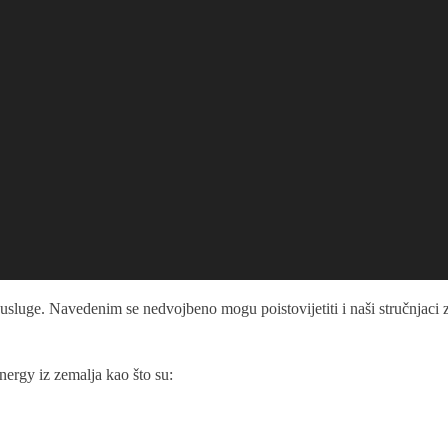
uge. Navedenim se nedvojbeno mogu poistovijetiti i naši stručnjaci za
ergy iz zemalja kao što su: