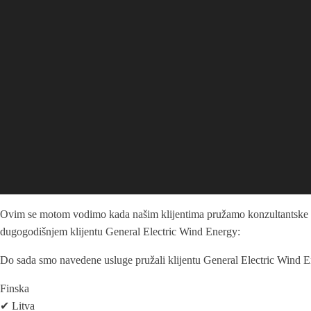
Ovim se motom vodimo kada našim klijentima pružamo konzultantske usl
dugogodišnjem klijentu General Electric Wind Energy:
Do sada smo navedene usluge pružali klijentu General Electric Wind En
Finska
✔ Litva