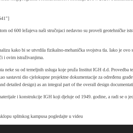
641"]
tetom od 600 ležajeva naši stručnjaci nedavno su proveli geotehničke is
alizu kako bi se utvrdila fizikalno-mehanička svojstva tla. Iako je ovo 
i i ovim istraživanjima.
a neke su od temeljnih usluga koje pruža Institut IGH d.d. Provedba tere
t) kao sastavni dio cjelokupne projektne dokumentacije za određenu građ
nd detailed design) as an integral part of the overall design documentati
materijale i konstrukcije IGH koji djeluje od 1949. godine, a radi se o j
 sklopu splitskog kampusa pogledajte u videu