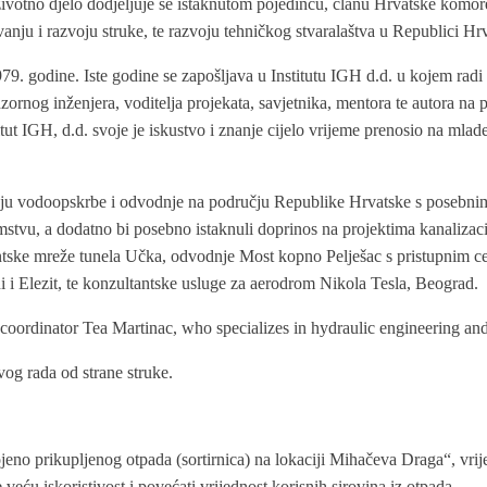
životno djelo dodjeljuje se istaknutom pojedincu, članu Hrvatske komore
vanju i razvoju struke, te razvoju tehničkog stvaralaštva u Republici Hrva
. godine. Iste godine se zapošljava u Institutu IGH d.d. u kojem radi
ornog inženjera, voditelja projekata, savjetnika, mentora te autora na 
t IGH, d.d. svoje je iskustvo i znanje cijelo vrijeme prenosio na mlade
jšavanju vodoopskrbe i odvodnje na području Republike Hrvatske s pose
zemstvu, a dodatno bi posebno istaknuli doprinos na projektima kanaliza
ntske mreže tunela Učka, odvodnje Most kopno Pelješac s pristupnim c
 i Elezit, te konzultantske usluge za aerodrom Nikola Tesla, Beograd.
M coordinator Tea Martinac, who specializes in hydraulic engineering 
og rada od strane struke.
ojeno prikupljenog otpada (sortirnica) na lokaciji Mihačeva Draga“, vri
eću iskoristivost i povećati vrijednost korisnih sirovina iz otpada.