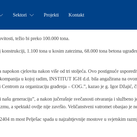
Sektori
Projekti
Kontakt
ovitosti, težio bi preko 100.000 tona.
oj konstrukciji, 1.100 tona u kosim zatezima, 68.000 tona betona ugrađ
ska napokon cjelovita nakon više od tri stoljeća. Ovo postignuće uspore
je kompanija u kojoj radim, INSTITUT IGH d.d. bila angažirana na ovom 
i Centrom za organizaciju građenja – COG.”, kazao je g. Igor Džajić
 našu generaciju”, a nakon jučerašnje svečanosti otvaranja i službeno je 
mu, a spektakl ovdje nije završio. Veličanstveni vatromet obasjao je n
 m most Pelješac spada u najzahtjevnije mostove u svjetskim razmjeri