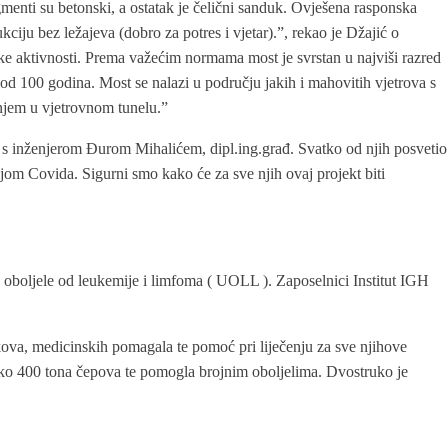
menti su betonski, a ostatak je čelični sanduk. Ovješena rasponska
ciju bez ležajeva (dobro za potres i vjetar).”, rekao je Džajić o
ke aktivnosti. Prema važećim normama most je svrstan u najviši razred
i od 100 godina. Most se nalazi u području jakih i mahovitih vjetrova s
njem u vjetrovnom tunelu.”
elu s inženjerom Đurom Mihalićem, dipl.ing.građ. Svatko od njih posvetio
jom Covida. Sigurni smo kako će za sve njih ovaj projekt biti
 oboljele od leukemije i limfoma ( UOLL ). Zaposelnici Institut IGH
kova, medicinskih pomagala te pomoć pri liječenju za sve njihove
reko 400 tona čepova te pomogla brojnim oboljelima. Dvostruko je