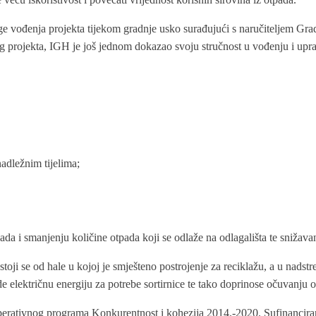
e vođenja projekta tijekom gradnje usko surađujući s naručiteljem Gra
g projekta, IGH je još jednom dokazao svoju stručnost u vođenju i upra
nadležnim tijelima;
ada i smanjenju količine otpada koji se odlaže na odlagališta te snižavan
ji se od hale u kojoj je smješteno postrojenje za reciklažu, a u nadstrešn
de električnu energiju za potrebe sortirnice te tako doprinose očuvanju o
Operativnog programa Konkurentnost i kohezija 2014.-2020. Sufinancir