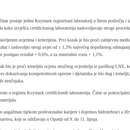
 čime postaje jedini Keymark registrirani laboratorij u širem području i
rda kako izvješća certificiranog laboratorija zadovoljavaju stroge procedu
stavljenim uvjetima i kriterijima. Prvi korak je bio proći zahtjevnu međ
zultat i zadovoljio strogi uvjet od ± 1,5% najvećeg dopuštenog odstupanja
iren postigao rezultat + 0,6%, a za mineralnu vunu + 1,1%.
ak bio je proći temeljitu ocjenu stručnog ocjenitelja iz pariškog LNE, 
oces dokazivanja kompetentnosti opreme i djelatnika je bio dug i temel
ih stručnjaka.
sto u registru Keymark certificiranih laboratorija. Čime se potencijaln
aterijala.
 angažman tijekom profesionalne karijere i doprinos hidrotehnici u Hr
stva, koji se održavaju u Opatiji od 9. do 11. lipnja.