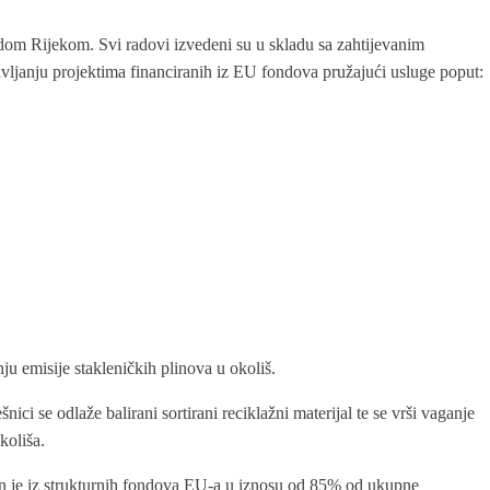
dom Rijekom. Svi radovi izvedeni su u skladu sa zahtijevanim
vljanju projektima financiranih iz EU fondova pružajući usluge poput:
ju emisije stakleničkih plinova u okoliš.
ici se odlaže balirani sortirani reciklažni materijal te se vrši vaganje
koliša.
an je iz strukturnih fondova EU-a u iznosu od 85% od ukupne