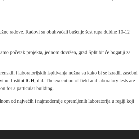
tražne radove. Radovi su obuhvaćali bušenje šest rupa dubine 10-12
samo početak projekta, jednom dovršen, grad Split bit će bogatiji za
nskih i laboratorijskih ispitivanja nužna su kako bi se izradili zasebni
evinu.
Institut IGH, d.d
. The execution of field and laboratory tests are
on for a particular building.
ednom od najvećih i najmodernije opremljenih laboratorija u regiji koji