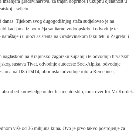
 inženjera građevinarstva, za trajan doprinos i ukupnu djelatnost u
tskoj i svijetu.
 i danas. Tijekom svog dugogodišnjeg staža sudjelovao je na
publikacijama iz područja sanitarne vodoopskrbe i odvodnje te
 naraštaje i u ulozi asistenta na Građevinskom fakultetu u Zagrebu i
bnim naglaskom na Krapinsko-zagorsku županiju te odvodnju hrvatskih
cijskog sustava Tivat, odvodnje autoceste Soci-Alpika, odvodnje
estama na D8 i D414, oborinske odvodnje rotora Remetinec,
and absorbed knowledge under his mentorship, took over for Mr Kordek.
jednom više od 36 milijuna kuna. Ovo je prvo takvo postrojenje za