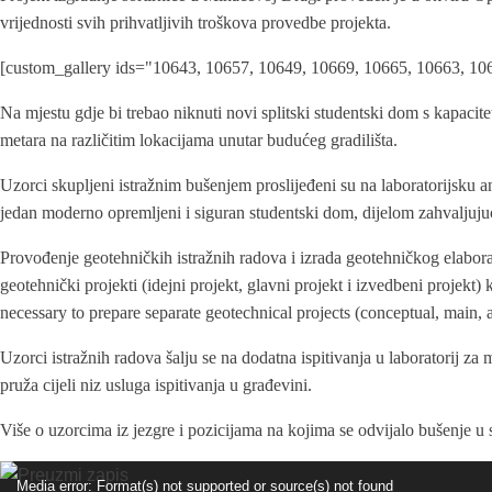
vrijednosti svih prihvatljivih troškova provedbe projekta.
[custom_gallery ids="10643, 10657, 10649, 10669, 10665, 10663, 10
Na mjestu gdje bi trebao niknuti novi splitski studentski dom s kapaci
metara na različitim lokacijama unutar budućeg gradilišta.
Uzorci skupljeni istražnim bušenjem proslijeđeni su na laboratorijsku an
jedan moderno opremljeni i siguran studentski dom, dijelom zahvaljujuć
Provođenje geotehničkih istražnih radova i izrada geotehničkog elaborat
geotehnički projekti (idejni projekt, glavni projekt i izvedbeni projek
necessary to prepare separate geotechnical projects (conceptual, main, a
Uzorci istražnih radova šalju se na dodatna ispitivanja u laboratorij za 
pruža cijeli niz usluga ispitivanja u građevini.
Više o uzorcima iz jezgre i pozicijama na kojima se odvijalo bušenje u
Reproduktor
Media error: Format(s) not supported or source(s) not found