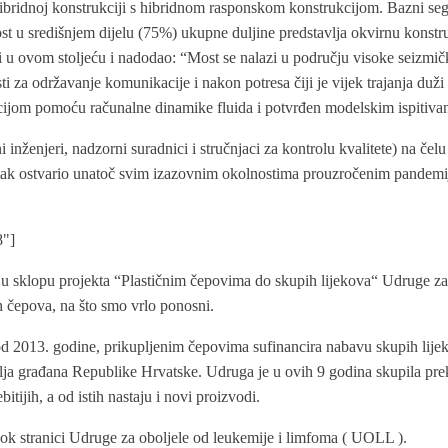
hibridnoj konstrukciji s hibridnom rasponskom konstrukcijom. Bazni seg
st u središnjem dijelu (75%) ukupne duljine predstavlja okvirnu konstruk
i u ovom stoljeću i nadodao: “Most se nalazi u području visoke seizmič
ti za održavanje komunikacije i nakon potresa čiji je vijek trajanja duž
acijom pomoću računalne dinamike fluida i potvrđen modelskim ispitiva
i inženjeri, nadzorni suradnici i stručnjaci za kontrolu kvalitete) na č
enutak ostvario unatoč svim izazovnim okolnostima prouzročenim pandemi
8"]
 u sklopu projekta “Plastičnim čepovima do skupih lijekova“ Udruge za
h čepova, na što smo vrlo ponosni.
od 2013. godine, prikupljenim čepovima sufinancira nabavu skupih lije
ravlja građana Republike Hrvatske. Udruga je u ovih 9 godina skupila p
tijih, a od istih nastaju i novi proizvodi.
ook stranici Udruge za oboljele od leukemije i limfoma ( UOLL ).