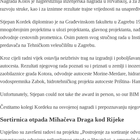
Nagrada Kolos je najprestižnija inženjerska nagrada u Hrvatskoj, a za 
razvoju struke, kao i za iznimne rezultate trajne vrijednosti na unapređi
Stjepan Kordek diplomirao je na Građevinskom fakultetu u Zagrebu 1979
mnogobrojnim projektima u ulozi projektanta, glavnog projektanta, nadz
odvodnje cestovnih prometnica. Osim putem svog stručnog rada u Institu
predavača na Tehničkom veleučilištu u Zagrebu.
Kroz cijeli radni vijek ostavlja neizbrisiv trag na izgradnji i pobol
autocesta. Rezultati njegovog rada poznati su i priznati u zemlji i ino
zaobilaznice grada Kotora, odvodnje autoceste Morine-Merdare, hidra
vodospremnika Zabok, hidrotehničkog projekta autoceste Priština- Hani
Unfortunately, Stjepan could not take the award in person, so our BI
Čestitamo kolegi Kordeku na osvojenoj nagradi i prepoznavanju njegov
Sortirnica otpada Mihačeva Draga kod Rijeke
Uspješno su završeni radovi na projektu „Postrojenje za sortiranje odv
razvrstavanje odvojeno prikupljenog otpada u Hrvatskoj, a omogućit će v