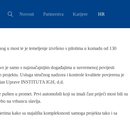
Novosti
Partnerstva
Karijere
HR
enog u most te je temeljenje izvršeno s pilotima u komadu od 130
divo je samo s najznačajnijim događajima u suvremenoj povijesti
projektu. Usluga stručnog nadzora i kontrole kvalitete povjerena je
, član Uprave INSTITUTA IGH, d.d.
pušten u promet. Prvi automobili koji su imali čast prijeći most bili su
ebo na vrhuncu slavlja.
ma kako sa stajališta kompleksnosti samoga projekta tako i sa