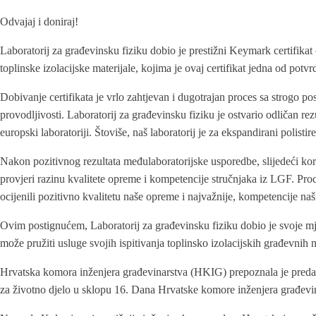
Odvajaj i doniraj!
Laboratorij za građevinsku fiziku dobio je prestižni Keymark certifikat
toplinske izolacijske materijale, kojima je ovaj certifikat jedna od potv
Dobivanje certifikata je vrlo zahtjevan i dugotrajan proces sa strogo po
provodljivosti. Laboratorij za građevinsku fiziku je ostvario odličan re
europski laboratoriji. Štoviše, naš laboratorij je za ekspandirani polist
Nakon pozitivnog rezultata međulaboratorijske usporedbe, slijedeći kor
provjeri razinu kvalitete opreme i kompetencije stručnjaka iz LGF. Pr
ocijenili pozitivno kvalitetu naše opreme i najvažnije, kompetencije naš
Ovim postignućem, Laboratorij za građevinsku fiziku dobio je svoje mje
može pružiti usluge svojih ispitivanja toplinsko izolacijskih građevnih m
Hrvatska komora inženjera građevinarstva (HKIG) prepoznala je predan
za životno djelo u sklopu 16. Dana Hrvatske komore inženjera građevinar