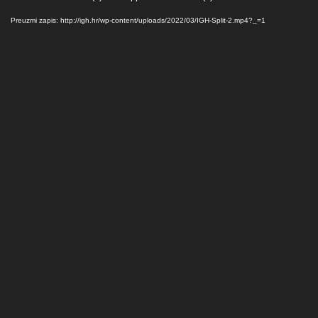
videozapisa
Preuzmi zapis: http://igh.hr/wp-content/uploads/2022/03/IGH-Split-2.mp4?_=1