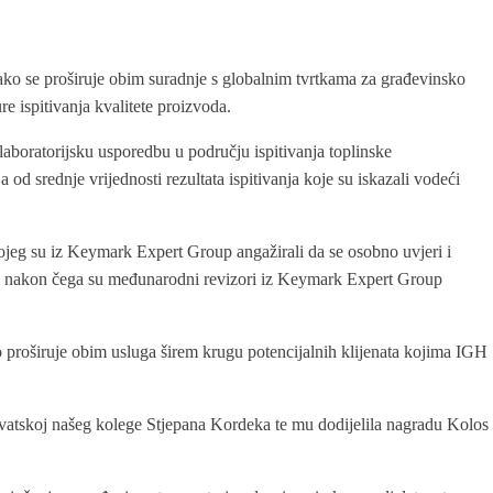
 tako se proširuje obim suradnje s globalnim tvrtkama za građevinsko
re ispitivanja kvalitete proizvoda.
ulaboratorijsku usporedbu u području ispitivanja toplinske
 od srednje vrijednosti rezultata ispitivanja koje su iskazali vodeći
kojeg su iz Keymark Expert Group angažirali da se osobno uvjeri i
jit, nakon čega su međunarodni revizori iz Keymark Expert Group
o proširuje obim usluga širem krugu potencijalnih klijenata kojima IGH
vatskoj našeg kolege Stjepana Kordeka te mu dodijelila nagradu Kolos