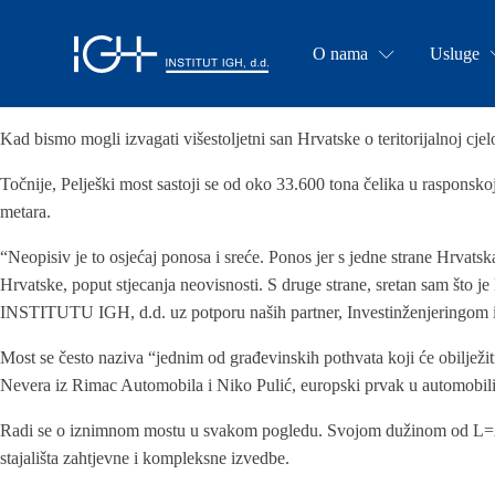
O nama
Usluge
Kad bismo mogli izvagati višestoljetni san Hrvatske o teritorijalnoj cjel
Točnije, Pelješki most sastoji se od oko 33.600 tona čelika u rasponsk
metara.
“Neopisiv je to osjećaj ponosa i sreće. Ponos jer s jedne strane Hrvat
Hrvatske, poput stjecanja neovisnosti. S druge strane, sretan sam što 
INSTITUTU IGH, d.d. uz potporu naših partner, Investinženjeringom 
Most se često naziva “jednim od građevinskih pothvata koji će obilježiti
Nevera iz Rimac Automobila i Niko Pulić, europski prvak u automobiliz
Radi se o iznimnom mostu u svakom pogledu. Svojom dužinom od L=2404
stajališta zahtjevne i kompleksne izvedbe.