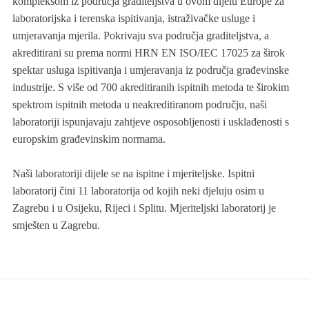
kompleksom iz područja graditeljstva u ovom dijelu Europe za
laboratorijska i terenska ispitivanja, istraživačke usluge i
umjeravanja mjerila. Pokrivaju sva područja graditeljstva, a
akreditirani su prema normi HRN EN ISO/IEC 17025 za širok
spektar usluga ispitivanja i umjeravanja iz područja građevinske
industrije. S više od 700 akreditiranih ispitnih metoda te širokim
spektrom ispitnih metoda u neakreditiranom području, naši
laboratoriji ispunjavaju zahtjeve osposobljenosti i usklađenosti s
europskim građevinskim normama.
Naši laboratoriji dijele se na ispitne i mjeriteljske. Ispitni
laboratorij čini 11 laboratorija od kojih neki djeluju osim u
Zagrebu i u Osijeku, Rijeci i Splitu. Mjeriteljski laboratorij je
smješten u Zagrebu.